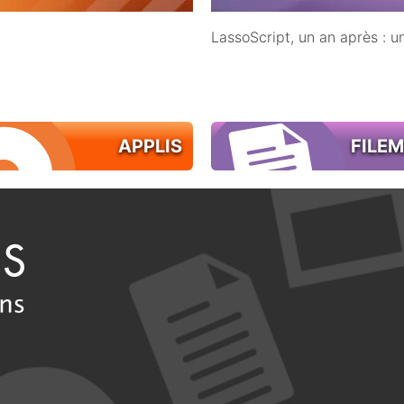
LassoScript, un an après : 
APPLIS
FILE