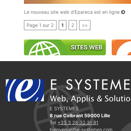
Le nouveau site web d'Epareca est en ligne
Page 1 sur 2
1
2
>>
SITES WEB
E SYSTEMES
8 rue Colbrant
59000
Lille
Tel
+33 3 28 32 31 81
bienvenue@e-systemes.com